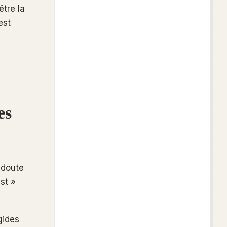
être la
est
es
 doute
st »
gides