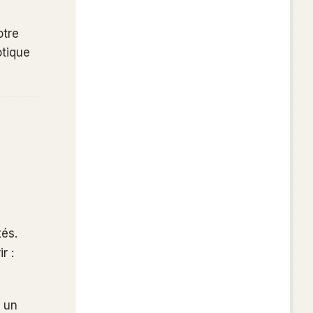
otre
otique
tés.
r :
s un