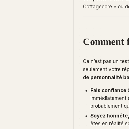
Cottagecore » ou d
Comment fa
Ce n’est pas un tes
seulement
votre
rép
de personnalité ba
Fais confiance à
immédiatement au
probablement qu
Soyez honnête, 
êtes
en réalité
so