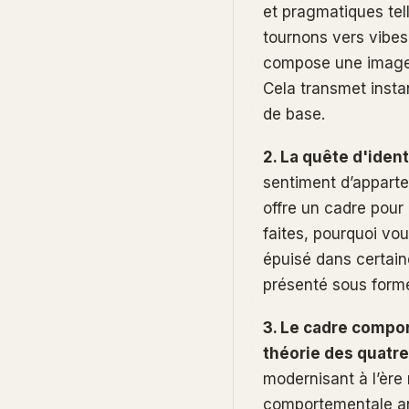
et pragmatiques te
tournons vers
vibes
compose une image 
Cela transmet insta
de base.
2. La quête d'ident
sentiment d’appart
offre un cadre pou
faites, pourquoi vo
épuisé dans certaine
présenté sous forme
3. Le cadre compo
théorie des quat
modernisant à l’ère
comportementale an