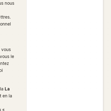
us nous
ttres.
ionnel
l vous
vous le
entez
oi
 la
La
t en la
u «