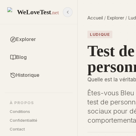
WeLoveTest
.net
Accueil
/
Explorer
/
Lud
LUDIQUE
Explorer
Test de
Blog
personn
Historique
Quelle est la vérita
Êtes-vous Bleu 
test de personn
À PROPOS
sociaux pour dé
Conditions
comportemental 
Confidentialité
Contact