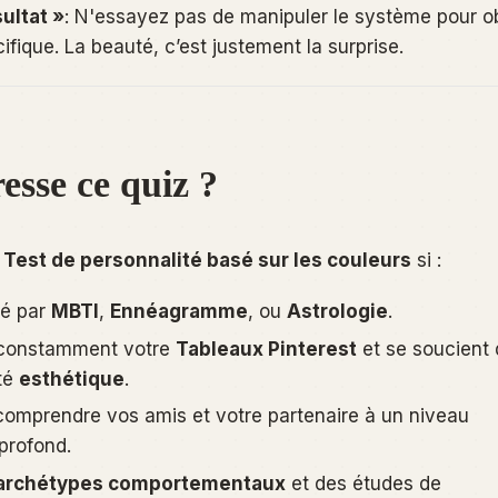
ultat »
: N'essayez pas de manipuler le système pour ob
fique. La beauté, c’est justement la surprise.
esse ce quiz ?
e
Test de personnalité basé sur les couleurs
si :
dé par
MBTI
,
Ennéagramme
, ou
Astrologie
.
 constamment votre
Tableaux Pinterest
et se soucient 
té
esthétique
.
comprendre vos amis et votre partenaire à un niveau
profond.
archétypes comportementaux
et des études de