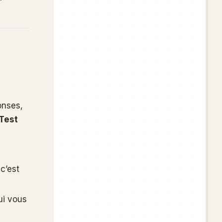
onses,
Test
c’est
ui vous