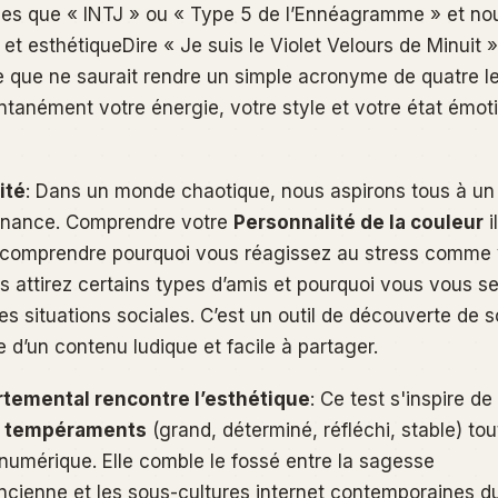
lles que « INTJ » ou « Type 5 de l’Ennéagramme » et no
et
esthétique
Dire « Je suis le Violet Velours de Minuit »
que ne saurait rendre un simple acronyme de quatre le
ntanément votre énergie, votre style et votre état émot
ité
: Dans un monde chaotique, nous aspirons tous à un
enance. Comprendre votre
Personnalité de la couleur
i
r comprendre pourquoi vous réagissez au stress comme 
us attirez certains types d’amis et pourquoi vous vous s
s situations sociales. C’est un outil de découverte de s
 d’un contenu ludique et facile à partager.
rtemental rencontre l’esthétique
: Ce test s'inspire de
re tempéraments
(grand, déterminé, réfléchi, stable) tou
 numérique. Elle comble le fossé entre la sagesse
cienne et les sous-cultures internet contemporaines d