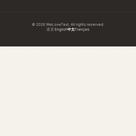
© 2026 WeLoveTest. All rights reserved.
语言
English
中文
Français