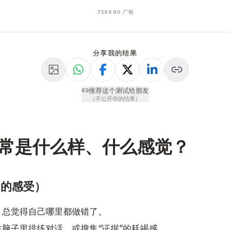
728
X
90
广告
分享我的结果
推荐这个测试给朋友
（不公开你的结果）
常是什么样、什么感觉？
己的感受）
：总觉得自己哪里都做错了。
脑子里排练对话、或搜集“证据”的耗竭感。