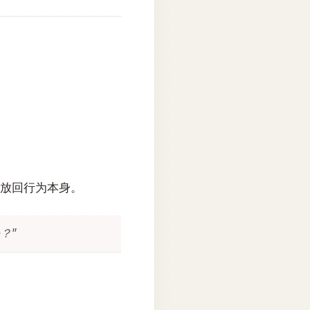
任放回行为本身。
？”