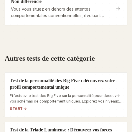
Non différencié
Vous vous situez en dehors des attentes
comportementales conventionnelles, évoluant
dans le monde avec une approche souple et
déstructurée des rôles et des règles.
Autres tests de cette catégorie
Test de la personnalité des Big Five : découvrez votre
profil comportemental unique
Effectuez le test des Big Five sur la personnalité pour découvrir
vos schémas de comportement uniques. Explorez vos niveaux
d’Ouverture, de Conscience, d’Extraversion, de Convivialité et
START
de Névrosisme grâce à ce test complet.
Test de la Triade Lumineuse : Découvrez vos forces