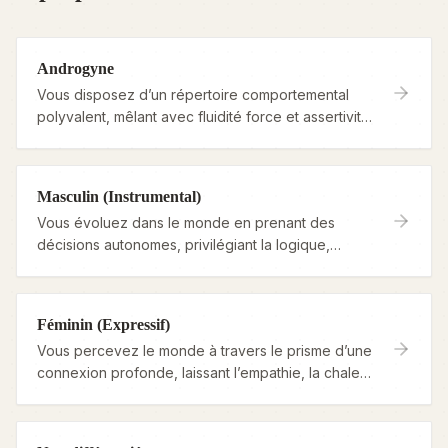
Androgyne
Vous disposez d’un répertoire comportemental
polyvalent, mêlant avec fluidité force et assertivité
à une empathie profonde et à une chaleur
humaine.
Masculin (Instrumental)
Vous évoluez dans le monde en prenant des
décisions autonomes, privilégiant la logique,
l’indépendance et l’action résolue comme
principaux outils pour mener votre vie.
Féminin (Expressif)
Vous percevez le monde à travers le prisme d’une
connexion profonde, laissant l’empathie, la chaleur
et l’entraide vous guider.