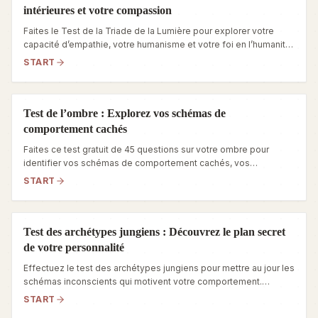
intérieures et votre compassion
Faites le Test de la Triade de la Lumière pour explorer votre
capacité d’empathie, votre humanisme et votre foi en l’humanité.
Découvrez dès aujourd’hui les forces cachées de votre
START
personnalité.
Test de l’ombre : Explorez vos schémas de
comportement cachés
Faites ce test gratuit de 45 questions sur votre ombre pour
identifier vos schémas de comportement cachés, vos
déclencheurs quotidiens et des actions concrètes d’évolution.
START
Test des archétypes jungiens : Découvrez le plan secret
de votre personnalité
Effectuez le test des archétypes jungiens pour mettre au jour les
schémas inconscients qui motivent votre comportement.
Découvrez vos atouts fondamentaux, vos peurs cachées et
START
votre véritable identité comportementale.