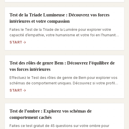
Test de la Triade Lumineuse : Découvrez vos forces
intérieures et votre compassion
Faites le Test de la Triade de la Lumière pour explorer votre
capacité d’empathie, votre humanisme et votre foi en l’humanité.
Découvrez dès aujourd’hui les forces cachées de votre
START
personnalité.
Test des rôles de genre Bem : Découvrez l’équilibre de
vos forces intérieures
Effectuez le Test des rôles de genre de Bem pour explorer vos
schémas de comportement uniques. Découvrez si votre profil
de personnalité se rapproche de l’androgynie, du masculin, du
START
féminin ou de l’indifférenciation.
Test de l’ombre : Explorez vos schémas de
comportement cachés
Faites ce test gratuit de 45 questions sur votre ombre pour