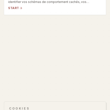
identifier vos schémas de comportement cachés, vos
déclencheurs quotidiens et des actions concrètes d’évolution.
START
COOKIES