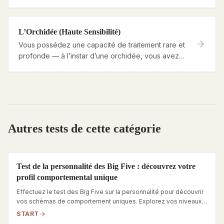
êtes suffisamment souple pour affronter les
tempêtes, tout en étant assez sensible pour
savourer la chaleur du soleil.
L’Orchidée (Haute Sensibilité)
Vous possédez une capacité de traitement rare et
profonde — à l’instar d’une orchidée, vous avez
besoin de conditions particulières pour vous
épanouir, mais lorsque c’est le cas, vous vous
éclatez de manière spectaculaire.
Autres tests de cette catégorie
Test de la personnalité des Big Five : découvrez votre
profil comportemental unique
Effectuez le test des Big Five sur la personnalité pour découvrir
vos schémas de comportement uniques. Explorez vos niveaux
d’Ouverture, de Conscience, d’Extraversion, de Convivialité et
START
de Névrosisme grâce à ce test complet.