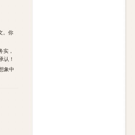
文。你
务实，
承认！
想象中