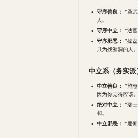
守序善良：
*圣武
人。
守序中立：
*法
守序邪恶：
*操
只为找漏洞的人
中立系（务实派
中立善良：
*施
因为你觉得应该
绝对中立：
*瑞
和。
中立邪恶：
*雇