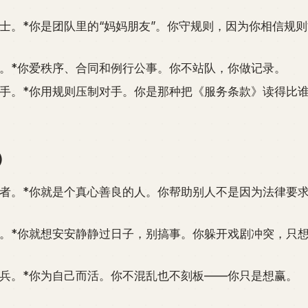
士。*你是团队里的“妈妈朋友”。你守规则，因为你相信规
官。*你爱秩序、合同和例行公事。你不站队，你做记录。
盘手。*你用规则压制对手。你是那种把《服务条款》读得比
。
）
惠者。*你就是个真心善良的人。你帮助别人不是因为法律要
。
士。*你就想安安静静过日子，别搞事。你躲开戏剧冲突，只
佣兵。*你为自己而活。你不混乱也不刻板——你只是想赢。