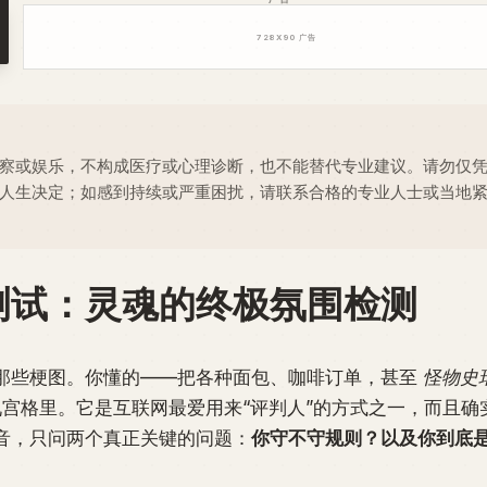
728
X
90
广告
察或娱乐，不构成医疗或心理诊断，也不能替代专业建议。请勿仅
人生决定；如感到持续或严重困扰，请联系合格的专业人士或当地
测试：灵魂的终极氛围检测
那些梗图。你懂的——把各种面包、咖啡订单，甚至
怪物史
 九宫格里。它是互联网最爱用来“评判人”的方式之一，而且确
音，只问两个真正关键的问题：
你守不守规则？
以及
你到底