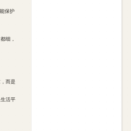
则能保护
谁都细，
求，而是
想生活平