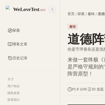
WeLoveTest
.net
首页
/
探索
/
趣味
/
道德
趣味
探索
道德阵
博客文章
你是守序善良还是混
历史记录
来做一套终极《
是严格守规则的
阵营原型！
关于
用户协议
约 8 分钟
30 道题
隐私政策
联系我们