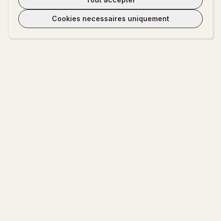
Cookies necessaires uniquement
WeLoveTest
Nous proposons une plateforme chaleureuse pour explorer la
psychologie avec profondeur et plaisir.
EXPLORER
A PROPOS
Commencer a explorer
À propos de WeLoveTest
Encyclopedie
Politique de confidentialite
Conditions d'utilisation
Parametres des cookies
Nous contacter