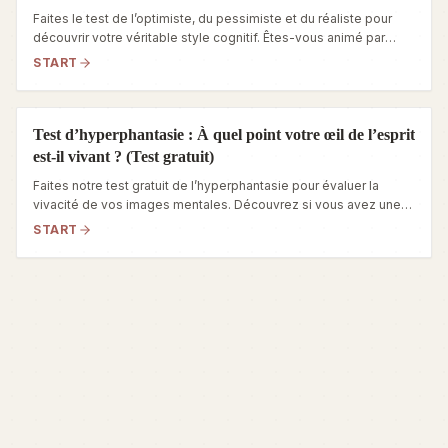
Faites le test de l’optimiste, du pessimiste et du réaliste pour
découvrir votre véritable style cognitif. Êtes-vous animé par
l’espoir, protégé par la prudence ou ancré dans les faits ? (Gratuit
START
et instructif)
Test d’hyperphantasie : À quel point votre œil de l’esprit
est-il vivant ? (Test gratuit)
Faites notre test gratuit de l’hyperphantasie pour évaluer la
vivacité de vos images mentales. Découvrez si vous avez une
imagination « photographique » ou un œil de l’esprit plus
START
classique.