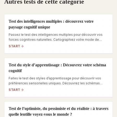
Autres tests de cette catégorie
Test des intelligences multiples : découvrez votre
paysage cognitif unique
Passez le test des intelligences multiples pour découvrir vos
forces cognitives naturelles. Cartographiez votre mode de
pensée unique, réduisez les tensions internes et apprenez à
START
vous orienter dans votre environnement avec confiance.
Test du style d’apprentissage : Découvrez votre schéma
cognitif
Faites le test des styles d’apprentissage pour découvrir vos
préférences sensorielles uniques. Découvrez les schémas
cognitifs cachés qui sous-tendent la manière dont vous
START
apprenez et dont vous traitez l’information.
Test de l’optimiste, du pessimiste et du réaliste : à travers
quelle lentille voyez-vous le monde ?